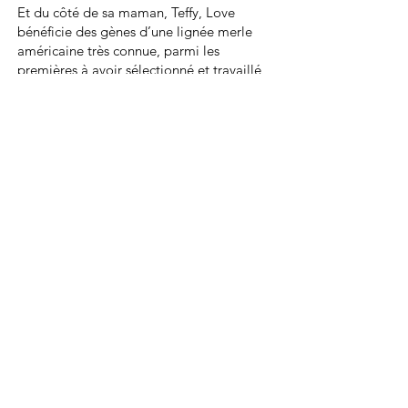
Et du côté de sa maman, Teffy, Love
bénéficie des gènes d’une lignée merle
américaine très connue, parmi les
premières à avoir sélectionné et travaillé
des Spitz merle bien typés poméraniens.
On retrouve également plusieurs
champions russes, américains et
biélorusses dans cette lignée... Un
héritage exceptionnel 💘
Ses parents