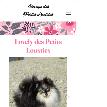
Elevage des
Petits Loustics
Lovely des Petits
Loustics