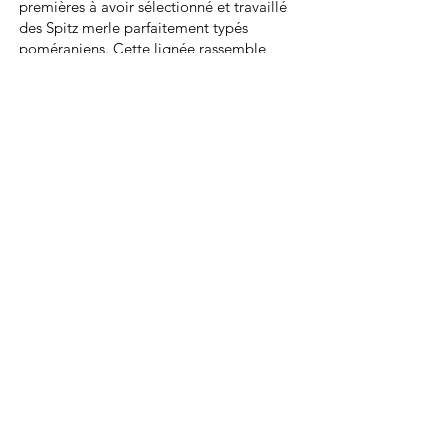
premières à avoir sélectionné et travaillé
des Spitz merle parfaitement typés
poméraniens. Cette lignée rassemble
également de multiples champions russes,
américains et biélorusses.
Lovely est bien plus qu’une chienne
exceptionnelle 💎
Elle est une fierté immense, une évidence
dans mon élevage. Elle représente avec
justesse ce que je souhaite transmettre : la
beauté, le caractère, la génétique.
Lovely fait incontestablement partie de
mes plus grandes réussites depuis le
début de mon aventure d’éleveuse 🩷
Ses parents