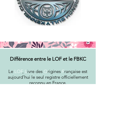
Différence entre le LOF et le FBKC
Le
LOF
,
L
ivre des
O
rigines
F
rançaise est
aujourd’hui le seul registre officiellement
reconnu en France.
Il est géré par la
SCC
,
S
ociété
C
entrale
C
anine, organisme française de référence
rattaché au Ministère de l’agriculture À ce
titre, la SCC exerce un rôle de monopole
dans la gestion du LOF en France.
La SCC fait elle même partie de la
FCI
,
F
édération
C
ynologique
I
nternationale,
une organisation regroupant de
nombreux pays et chargée d’établir les