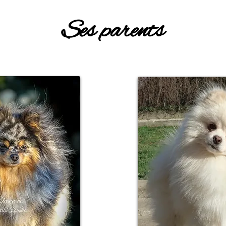
Ses parents
 maman
Le pa